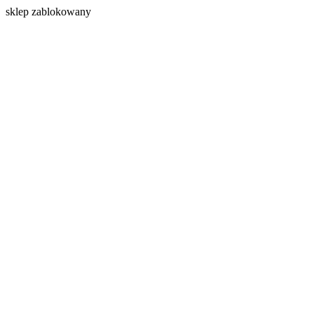
s
klep zablokowany