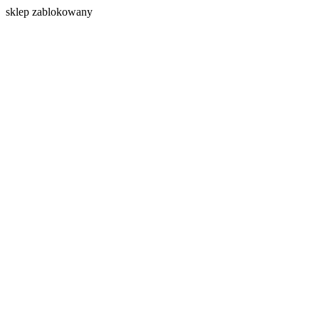
s
klep zablokowany