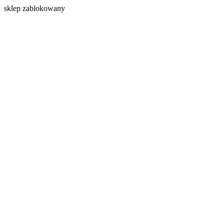
s
klep zablokowany