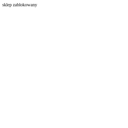
s
klep zablokowany