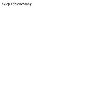
s
klep zablokowany